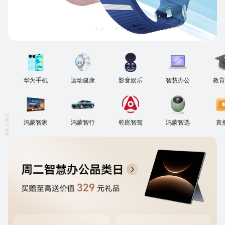
华为手机
运动健康
影音娱乐
智慧办公
教育
鸿蒙智家
鸿蒙智行
乾崑智驾
鸿蒙智选
直