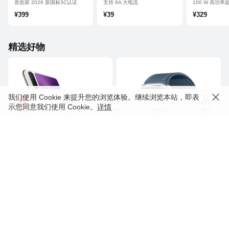
12000）
首批获 2026 新国标3C认证
支持 6A 大电流
100 W 高功
双向 100 W 高功率超级快充
旗舰手机高品
¥399
¥39
¥329
离线查找智慧提醒
超耐用自带线
精选好物
我们使用 Cookie 来提升您的浏览体验。继续浏览本站，即表
示您同意我们使用 Cookie。
详情
首页
分类
发现
购物车
我的
Pura X
WATCH D2
1610 阔型屏
鸿蒙 AI
动态血压监测
红枫原色影像
¥7499
¥2988