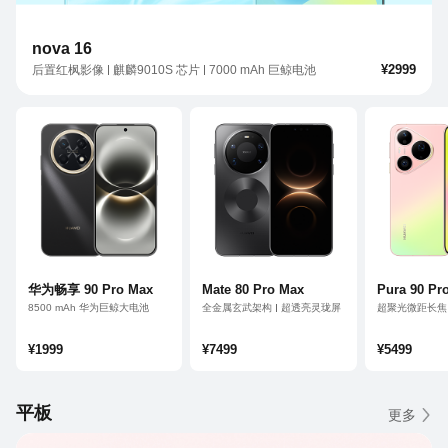
nova 16
¥2999
后置红枫影像
麒麟9010S 芯片
7000 mAh 巨鲸电池
华为畅享 90 Pro Max
Mate 80 Pro Max
Pura 90 Pr
8500 mAh 华为巨鲸大电池
全金属玄武架构
超透亮灵珑屏
超聚光微距长焦
支持 Wi-Fi 7
第二代红枫影像
红枫影像 2.0
¥1999
¥7499
¥5499
平板
更多