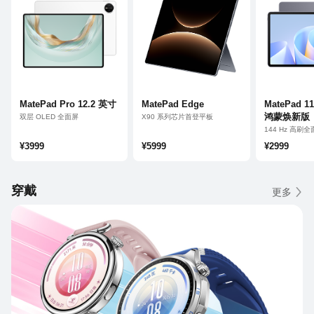
MatePad Pro 12.2 英寸
MatePad Edge
MatePad 1
鸿蒙焕新版
双层 OLED 全面屏
X90 系列芯片首登平板
支持全新 M-Pencil Pro 手写笔
平板、电脑双模式
144 Hz 高刷
鸿蒙 AI 专业生产力
14.2 英寸鸿蒙二合一平板电脑
鸿蒙 AI 高效
¥3999
¥5999
¥2999
穿戴
更多