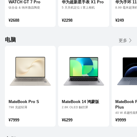
WATCH GT 7 Pro
华为超新星手表 X1 Pro
华为手环 11
钛合金 & 纳米微晶陶瓷
5 天关机定位
掌上相机
8.99 毫米超薄
户外进阶运动
纯净社交
专业睡眠健康
21 天超长续航
便捷生活助手
¥2688
¥2298
¥249
电脑
更多
MateBook Pro S
MateBook 14 鸿蒙版
MateBook 
Plus
798 克超轻薄
2.8K OLED 触控屏
3.1K 柔性 OLED 触控屏
鸿蒙 AI 超能小艺
40 W 卓越性能
鸿蒙 AI
21 小时超长续航
970 克超轻
¥7999
¥6299
¥9999