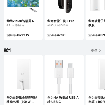
华为Vision智慧屏 6
华为智能门锁 2 Pro
华为凌霄子母
线版
4.9 cm 超薄如画
AI 3D 人脸识别 3.0
黑晶屏 0.5% LR 低反光
AI 掌静脉解锁
鸿蒙 AI 搜片看球
超清猫眼远程对讲
¥4759.15
¥2549
¥109
预估到手
预估到手
预估到手
配件
更多
华为自带线全能充智能
华为 6A 数据线 USB-A 
华为自带线
移动电源（100 W 
转 USB-C
电源（100 W