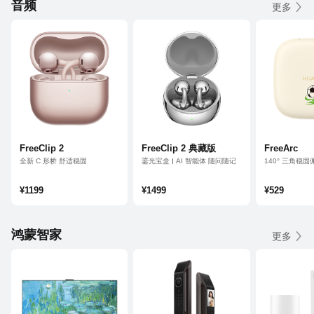
音频
更多
FreeClip 2
FreeClip 2 典藏版
FreeArc
全新 C 形桥 舒适稳固
鎏光宝盒
AI 智能体 随问随记
140° 三角稳固
澎湃双擎 智感聆听
云感 C 形桥
开放式澎湃聆
鸿蒙 AI 耳边助手
IP57 级防尘
¥1199
¥1499
¥529
鸿蒙智家
更多