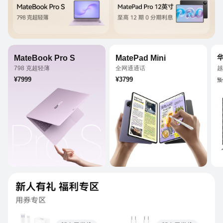
MateBook Pro S
MatePad Mini
798 克超轻薄
全网通通话
越
3.1K 柔性 OLED 触控屏
8.8 英寸柔性 OLED 云晰柔光屏
¥7999
¥3799
预
鸿蒙 AI
超轻薄设计